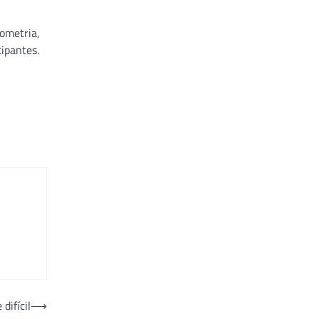
ometria,
cipantes.
difícil
⟶