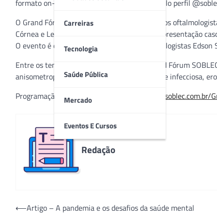
formato on-line e com transmissão ao vivo pelo perfil @soble
O Grand Fórum SOBLEC, direcionado a médicos oftalmologistas
Carreiras
Córnea e Lentes de Contato e consistirá na apresentação casos
O evento é coordenado pelos médicos oftalmologistas Edson S
Tecnologia
Entre os temas que serão abordados no Grand Fórum SOBLEC es
Saúde Pública
anisometropia, presbiopia, meibomite, ceratite infecciosa, ero
Programação completa em
souoftalmologista.soblec.com.br
Mercado
Eventos E Cursos
Redação
Navegação
⟵
Artigo – A pandemia e os desafios da saúde mental