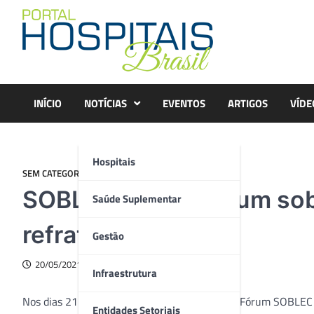
Skip
to
content
INÍCIO
NOTÍCIAS
EVENTOS
ARTIGOS
VÍDE
Hospitais
SEM CATEGORIA
SOBLEC realiza fórum sob
Saúde Suplementar
refratometria
Gestão
20/05/2021
Infraestrutura
Nos dias 21 e 22 de maio acontecerá o Grand Fórum SOBLEC –
Entidades Setoriais