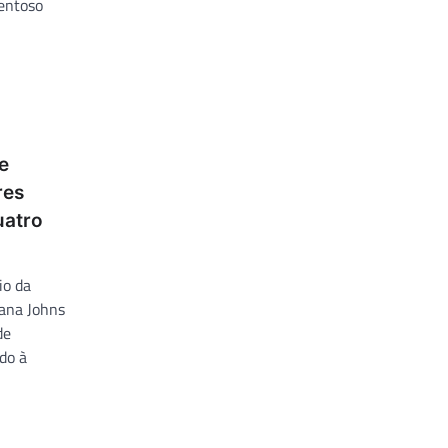
entoso
e
res
uatro
io da
ana Johns
de
do à