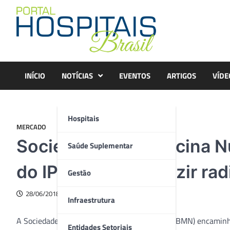
Skip
to
content
INÍCIO
NOTÍCIAS
EVENTOS
ARTIGOS
VÍDE
Hospitais
MERCADO
Sociedade de Medicina Nu
Saúde Suplementar
do IPEN para produzir ra
Gestão
28/06/2018
Infraestrutura
A Sociedade Brasileira de Medicina Nuclear (SBMN) encaminh
Entidades Setoriais