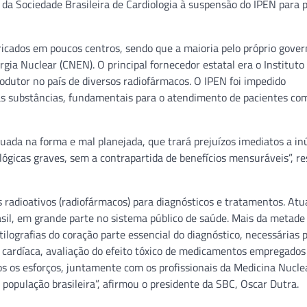
io da Sociedade Brasileira de Cardiologia à suspensão do IPEN para 
icados em poucos centros, sendo que a maioria pelo próprio gover
rgia Nuclear (CNEN). O principal fornecedor estatal era o Instituto
dutor no país de diversos radiofármacos. O IPEN foi impedido
sas substâncias, fundamentais para o atendimento de pacientes co
uada na forma e mal planejada, que trará prejuízos imediatos a i
lógicas graves, sem a contrapartida de benefícios mensuráveis”, re
 radioativos (radiofármacos) para diagnósticos e tratamentos. At
asil, em grande parte no sistema público de saúde. Mais da metade
ilografias do coração parte essencial do diagnóstico, necessárias 
 cardíaca, avaliação do efeito tóxico de medicamentos empregados
os os esforços, juntamente com os profissionais da Medicina Nuclea
 população brasileira”, afirmou o presidente da SBC, Oscar Dutra.