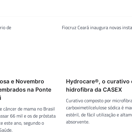
rio de
Fiocruz Ceará inaugura novas inst
Rosa e Novembro
Hydrocare®, o curativo
lembrados na Ponte
hidrofibra da CASEX
i
Curativo composto por microfibr
carboximetilcelulose sódica é mac
e câncer de mama no Brasil
estéril, de fácil utilização e alta
ssar 66 mil e os de próstata
absorvente.
e este ano, segundo o
 Saúde.