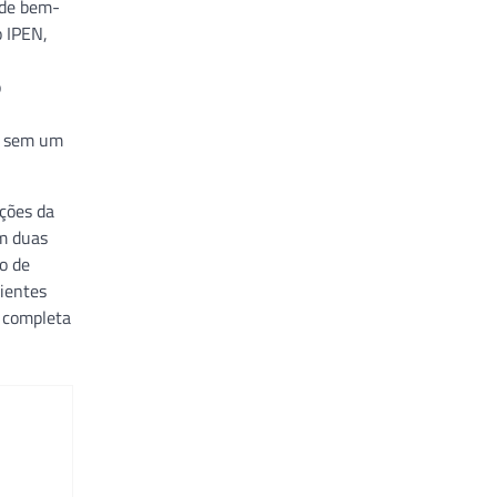
 de bem-
o IPEN,
o
s, sem um
ções da
em duas
o de
ientes
, completa