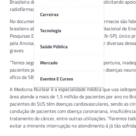
Brasileira de Cardiologia (SBC), Oscar Dutra, solicitando apo
radiofármacos.
Carreiras
No documento, a SBMN explica que os radiofármacos são fabr
brasileiro através dos Institutos da Comissão Nacional de Ene
Tecnologia
Pesquisas Energéticas e Nucleares (IPEN/CNEN-SP), único pro
pela Anvisa/Covisa de produzir e comercializar diversas des
Saúde Pública
graves.
“Temos segurança que esta é uma atitude inoportuna, inadeq
Mercado
pacientes portadores de câncer, cardiopatias e doenças neuro
ofício da SBMN endereçado à SBC.
Eventos E Cursos
A Medicina Nuclear é a especialidade médica que usa isótopos
área atende a mais de 1,5 milhão de pacientes por ano no Br
pacientes do SUS têm doenças cardiovasculares, sendo as cint
condução de pacientes com doença coronariana, insuficiência
tratamento do câncer, entre outras utilizações. “Faremos tod
evitar a iminente interrupção no atendimento à já tão sofrida