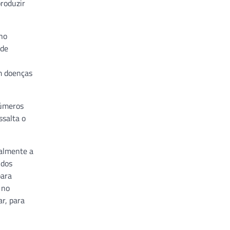
produzir
no
 de
m doenças
números
ssalta o
ualmente a
 dos
para
 no
r, para