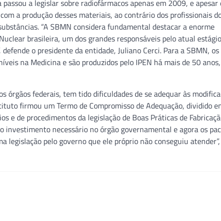
a passou a legislar sobre radiofármacos apenas em 2009, e apesar
 com a produção desses materiais, ao contrário dos profissionais d
substâncias. “A SBMN considera fundamental destacar a enorme
uclear brasileira, um dos grandes responsáveis pelo atual estági
 defende o presidente da entidade, Juliano Cerci. Para a SBMN, os
níveis na Medicina e são produzidos pelo IPEN há mais de 50 ano
órgãos federais, tem tido dificuldades de se adequar às modifica
Instituto firmou um Termo de Compromisso de Adequação, dividido 
ios e de procedimentos da legislação de Boas Práticas de Fabricaçã
 investimento necessário no órgão governamental e agora os pac
a legislação pelo governo que ele próprio não conseguiu atender”