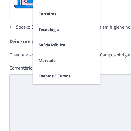
Carreiras
Navegação
⟵
Sodexo On-site é certificada por excelência em higiene ho
Tecnologia
de
Deixe um comentário
Post
Saúde Pública
O seu endereço de e-mail não será publicado.
Campos obrigat
Mercado
Comentário
*
Eventos E Cursos