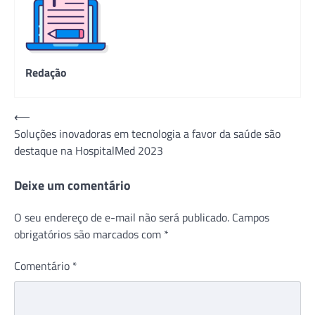
Redação
Navegação
⟵
Soluções inovadoras em tecnologia a favor da saúde são
de
destaque na HospitalMed 2023
Post
Deixe um comentário
O seu endereço de e-mail não será publicado.
Campos
obrigatórios são marcados com
*
Comentário
*