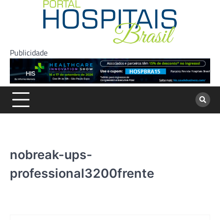
Skip
to
content
Publicidade
nobreak-ups-
professional3200frente