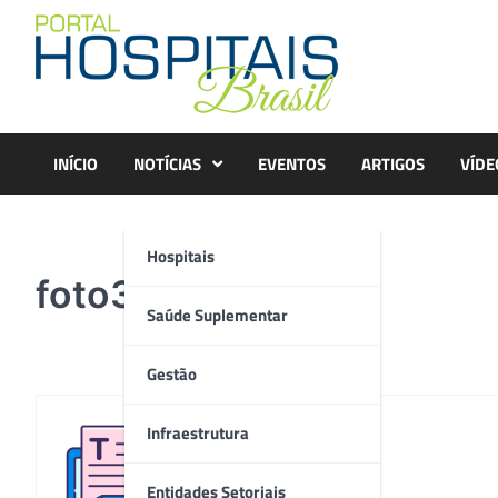
Skip
to
content
INÍCIO
NOTÍCIAS
EVENTOS
ARTIGOS
VÍDE
Hospitais
foto3
Saúde Suplementar
Gestão
Infraestrutura
Redação
Entidades Setoriais