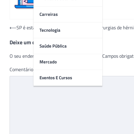
Carreiras
Navegação
⟵
SP é estado brasileiro que mais realizou cirurgias de hér
Tecnologia
de
Deixe um comentário
Post
Saúde Pública
O seu endereço de e-mail não será publicado.
Campos obrigat
Mercado
Comentário
*
Eventos E Cursos