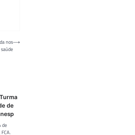
ada nos
⟶
 saúde
 Turma
de de
Unesp
4 de
a FCA.