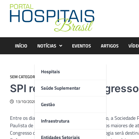
Skip
to
content
INÍCIO
NOTÍCIAS
EVENTOS
ARTIGOS
VÍDE
Hospitais
SEM CATEGORIA
SPI realiza 12º Congresso
Saúde Suplementar
13/10/2020
Gestão
Entre os dias 30 de novembro a 4 de dezembro, a Sociedade Pau
Infraestrutura
Paulista de Infectologia. O evento que é um dos maiores de at
Congresso da Sociedade Brasileira de Infectologia será destin
Entidades Setoriais