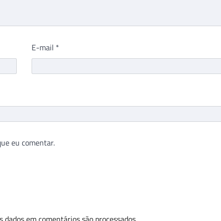
E-mail
*
que eu comentar.
s dados em comentários são processados
.