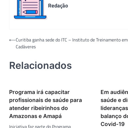
Redação
Navegação
⟵
Curitiba ganha sede do ITC – Instituto de Treinamento em
Cadáveres
de
Post
Relacionados
Programa irá capacitar
Em audiên
profissionais de saúde para
saúde e d
atender ribeirinhos do
liderança
Amazonas e Amapá
balanço d
Covid-19
Iniciativa faz parte do Programa