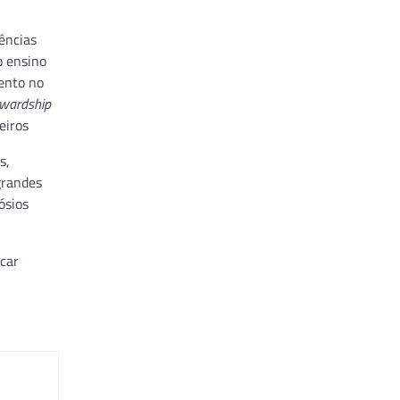
ências
o ensino
ento no
ewardship
eiros
s,
grandes
ósios
car