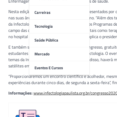
Enfermagem e Farmácia e demais profissionais de saúde.
Nesta edição de 2020, os conteúdos serão apresentados por d
Carreiras
nas suas áreas de pesquisa, assistência e ensino. “Além dos 
da Infectologia na Graduação de Medicina e nos Programas d
Tecnologia
campo das doenças infecciosas e parasitárias, tais como: ter
no hospital e na comunidade, entre outros”, explica o presid
Saúde Pública
E também serão oferecidos dez cursos pré-congresso, gratuitos
estudantes e programas de Residência de Infectologia. O eve
Mercado
temas da Infectologia ao mesmo tempo. Além disso, haverá mi
satélites em horários pré-definidos.
Eventos E Cursos
“Proporcionaremos um encontro científico e acolhedor, mesm
experiências durante cinco dias, de segunda a sexta-feira”, fi
Informações:
www.infectologiapaulista.org.br/congresso202