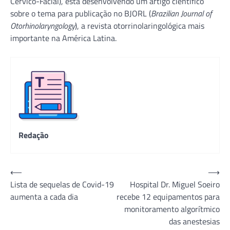
Cérvico-Facial), está desenvolvendo um artigo científico
sobre o tema para publicação no BJORL (
Brazilian Journal of
Otorhinolaryngology
), a revista otorrinolaringológica mais
importante na América Latina.
Redação
Navegação
⟵
⟶
Lista de sequelas de Covid-19
Hospital Dr. Miguel Soeiro
de
aumenta a cada dia
recebe 12 equipamentos para
Post
monitoramento algorítmico
das anestesias