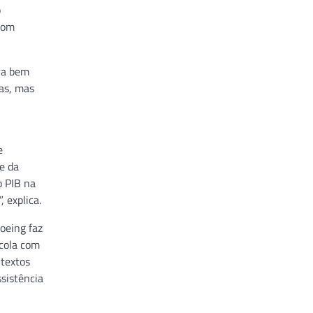
o
com
tra bem
bas, mas
e
e da
o PIB na
 explica.
oeing faz
ecola com
ntextos
ssistência