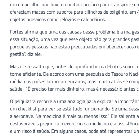
um empecilho: não havia monitor cardíaco para transporte em 
ofereciam macas com suporte para cilindros de oxigênio, em
objetos prosaicos como relógios e calendários.
Fortes afirma que uma das causas desse problema é a má gestã
essa situação, uma vez que esse objeto não gera grandes gast
porque as pessoas não estão preocupadas em obedecer aos re
gestão”, diz ele.
Mas ele ressalta que, antes de aprofundar os debates sobre a 
torne eficiente. De acordo com uma pesquisa do Tesouro Nacio
média dos países latino-americanos, mas muito atrás se com
saúde. “É preciso ter mais dinheiro, mas é necessário antes cor
O psiquiatra recorre a uma analogia para explicar a importân
um checklist para ver se está tudo funcionando. Se uma dess
a aeronave. Na medicina é mais ou menos isso.” Ele salienta 
desfavoráveis prejudica o exercício da medicina e a assistênc
e um risco à saúde. Em alguns casos, pode até representar um 