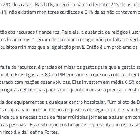
29% dos casos. Nas UTIs, o cenário não é diferente: 21% delas nã
 41% não existiam monitores cardíacos e 21% delas não contavam 
o dos recursos financeiros. Para ele, a ausência de relógios ilus
os financeiros. “Deixam de comprar o relógio não por falta de ver
quisitos mínimos que a legislação prevê. Então é um problema de
falta de recursos, é preciso otimizar os gastos para que a gestão s
nal, o Brasil gasta 3,8% do PIB em saúde, o que nos coloca à frent
parado com nações desenvolvidas. Elas investem em média 6,5% d
rigir as deficiências para saber quanto mais será preciso investir”,
cia dos equipamentos a qualquer centro hospitalar. “Um piloto de B
as etapas não corresponde aos requisitos de segurança, ele não d
ainda que a necessidade de fazer múltiplas jornadas e atuar em co
ia às pessoas. “Essa situação dos hospitais representa um risco à a
risco à vida”, define Fortes.