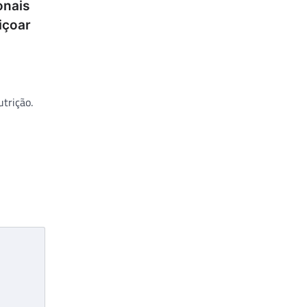
onais
içoar
utrição.