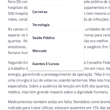
feira (9) confirmou aquilo que os usuários da rede pública de
hospitais do país sofrem com a ausência de equipamentos e i
Carreiras
506 hospitais analisados pelo país não contam nem mesmo co
mãos, cenário que pode favorecer a proliferação de infecções.
Tecnologia
As camas não tinham lençóis em 63% das 131 unidades de int
separar os leitos e 15% não dispunham de poltronas para re
Saúde Pública
quartos. Nos centros cirúrgicos, o panorama não era melhor.
anestesias, e 21% não contavam com fontes de oxigênio. Em 3
Mercado
fornece iluminação caso falte luz.
Segundo Emmanuel Fortes, vice-presidente do Conselho Federa
Eventos E Cursos
o trabalho do médico e colocar a vida do paciente em risco. 
energia, garantindo o prosseguimento da operação. “Não é i
uma cirurgia à luz de velas ou usando lanternas. Mas isso tr
especialista. Sobre a ausência de lençóis em 63% dos quartos
médica, mas tem grande impacto sobre a dignidade humana.
Medicamentos também estão em falta. Remédios como brometo
indicado para tratar cólicas, estavam ausentes em 15% das sa