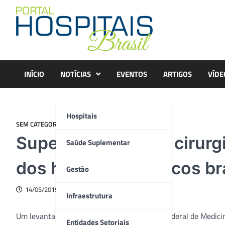
Skip
to
content
INÍCIO
NOTÍCIAS
EVENTOS
ARTIGOS
VÍDE
Hospitais
SEM CATEGORIA
Superlotados, com cirurgia
Saúde Suplementar
dos hospitais públicos br
Gestão
14/05/2019
Infraestrutura
Um levantamento divulgado pelo Conselho Federal de Medicin
Entidades Setoriais