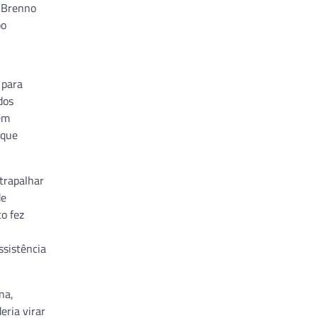
: Brenno
bo
 para
dos
 em
 que
trapalhar
de
o fez
ssistência
na,
eria virar