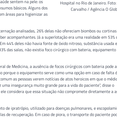
 saúde sentem na pele: os
Hospital no Rio de Janeiro. Foto
nsumos básicos. Alguns dos
Carvalho / Agência O Glo
m áreas para higienizar as
ernação analisadas, 26% delas não ofereciam biombos ou cortinas
ceber acompanhantes. Já a superlotação era uma realidade em 53% 
 Em 44% deles não havia fonte de óxido nitroso, substância usada
3% das salas, não existia foco cirúrgico com bateria, equipamento
l de Medicina, a ausência de focos cirúrgicos com bateria pode a
Isso porque o equipamento serve como uma opção em caso de falta 
ncomum as pessoas verem notícias de atos heroicos em que o médic
az uma insegurança muito grande para a vida do paciente”, disse o
, ele considera que essa situação não compromete diretamente a a
 de ipratrópio, utilizado para doenças pulmonares, e escopolami
las de recuperação. Em caso de piora, o transporte do paciente pod