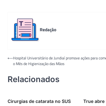
Redação
Navegação
⟵
Hospital Universitário de Jundiaí promove ações para co
o Mês de Higienização das Mãos
de
Post
Relacionados
Cirurgias de catarata no SUS
True abre