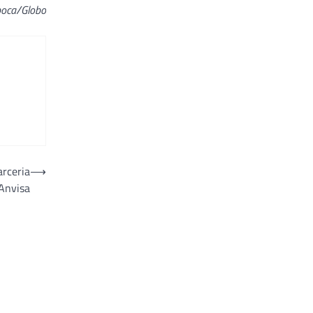
poca/Globo
arceria
⟶
Anvisa