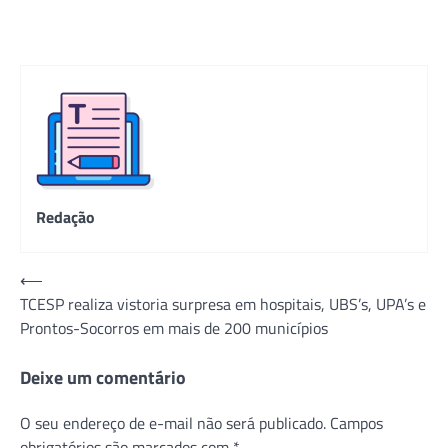
Redação
Navegação
⟵
TCESP realiza vistoria surpresa em hospitais, UBS’s, UPA’s e
de
Prontos-Socorros em mais de 200 municípios
Post
Deixe um comentário
O seu endereço de e-mail não será publicado.
Campos
obrigatórios são marcados com
*