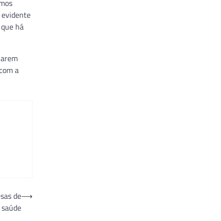
amos
 evidente
 que há
nuarem
 com a
esas de
⟶
saúde