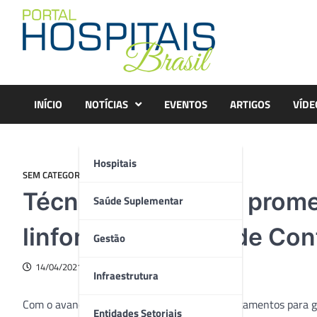
Skip
to
content
INÍCIO
NOTÍCIAS
EVENTOS
ARTIGOS
VÍDE
Hospitais
SEM CATEGORIA
Técnica que é nova prom
Saúde Suplementar
linfoma será tema de Con
Gestão
14/04/2021
Infraestrutura
Com o avanço da medicina, as chances de tratamentos para 
Entidades Setoriais