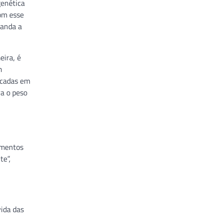
genética
Com esse
manda a
eira, é
m
icadas em
ra o peso
imentos
te”,
ida das