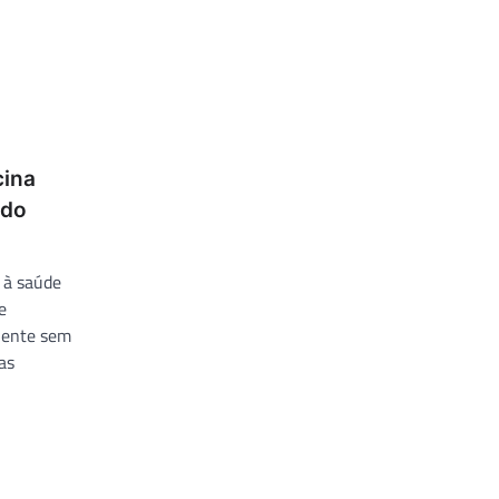
cina
 do
 à saúde
e
iente sem
as