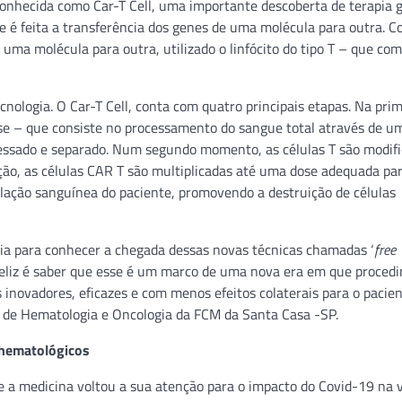
nhecida como Car-T Cell, uma importante descoberta de terapia 
e é feita a transferência dos genes de uma molécula para outra. 
 uma molécula para outra, utilizado o linfócito do tipo T – que co
nologia. O Car-T Cell, conta com quatro principais etapas. Na prim
rese – que consiste no processamento do sangue total através de u
cessado e separado. Num segundo momento, as células T são modif
ação, as células CAR T são multiplicadas até uma dose adequada pa
culação sanguínea do paciente, promovendo a destruição de células
ria para conhecer a chegada dessas novas técnicas chamadas ‘
free
a feliz é saber que esse é um marco de uma nova era em que proced
inovadores, eficazes e com menos efeitos colaterais para o pacien
ar de Hematologia e Oncologia da FCM da Santa Casa -SP.
hematológicos
 a medicina voltou a sua atenção para o impacto do Covid-19 na v