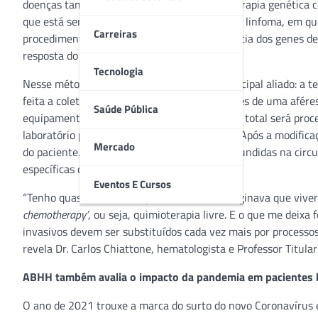
doenças também aumentam. É a aposta da terapia genética co
que está sendo estudada para os pacientes de linfoma, em qu
Carreiras
procedimento é possível realizar a transferência dos genes de
resposta do corpo aos vírus e ao câncer.
Tecnologia
Nesse método, a medicina conta com um principal aliado: a tec
feita a coleta das células T do paciente, através de uma afé
Saúde Pública
equipamento automatizado, no qual o sangue total será pro
laboratório para dar origem às células CAR T. Após a modific
Mercado
do paciente. Ao final, as células CAR T são infundidas na cir
específicas do câncer.
Eventos E Cursos
“Tenho quase 50 anos de profissão e não imaginava que vive
chemotherapy’
, ou seja, quimioterapia livre. E o que me deix
invasivos devem ser substituídos cada vez mais por processos 
revela Dr. Carlos Chiattone, hematologista e Professor Titul
ABHH também avalia o impacto da pandemia em pacientes 
O ano de 2021 trouxe a marca do surto do novo Coronavírus e