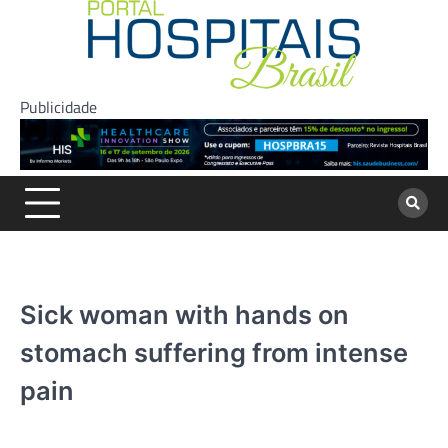
Skip
to
content
Publicidade
Sick woman with hands on
stomach suffering from intense
pain