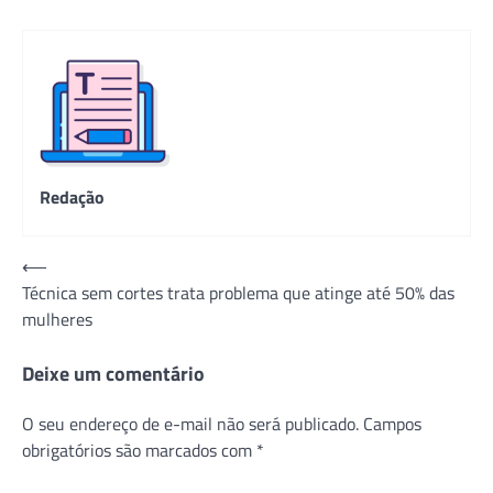
Redação
Navegação
⟵
Técnica sem cortes trata problema que atinge até 50% das
de
mulheres
Post
Deixe um comentário
O seu endereço de e-mail não será publicado.
Campos
obrigatórios são marcados com
*