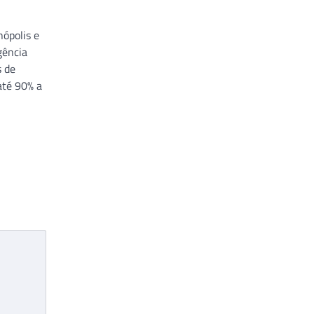
ópolis e
gência
s de
até 90% a