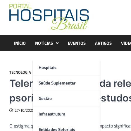
Skip
to
content
INÍCIO
NOTÍCIAS
EVENTOS
ARTIGOS
VÍDE
Hospitais
TECNOLOGIA
Telemedicina é aliada rel
Saúde Suplementar
psoríase, revelam estudo
Gestão
27/10/2020
Infraestrutura
O estigma que cerca a psoríase pode ter um impacto significa
Entidades Setoriais