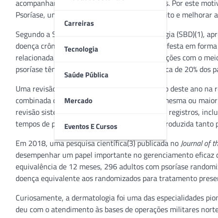
acompanhamento psicológico em alguns casos. Por este moti
Psoríase, uma data para combater o preconceito e melhorar a
Carreiras
Segundo a Sociedade Brasileira de Dermatologia (SBD)(1), ap
doença crônica não transmissível que se manifesta em forma 
Tecnologia
relacionada ao sistema imunológico, às interações com o mei
psoríase têm histórico familiar da doença. Cerca de 20% dos 
Saúde Pública
Uma revisão de estudos(2) publicada em junho deste ano na re
combinada com a consulta presencial teve a mesma ou maior 
Mercado
revisão sistemática coletou evidências de 287 registros, incl
tempos de pandemia, a consulta online foi introduzida tant
Eventos E Cursos
Em 2018, uma pesquisa científica(3) publicada no
Journal of t
desempenhar um papel importante no gerenciamento eficaz de
equivalência de 12 meses, 296 adultos com psoríase random
doença equivalente aos randomizados para tratamento presen
Curiosamente, a dermatologia foi uma das especialidades pion
deu com o atendimento às bases de operações militares nort