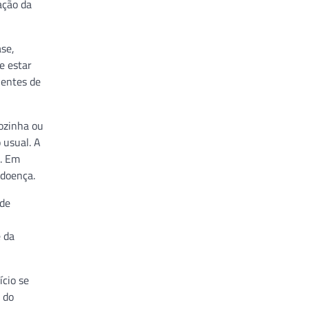
ação da
ase,
e estar
ientes de
ozinha ou
 usual. A
s. Em
 doença.
ode
 da
ício se
 do