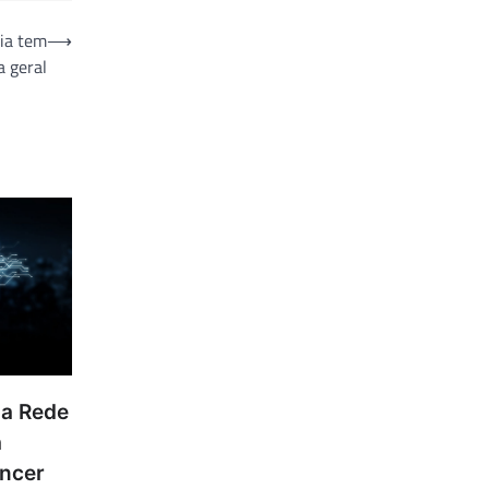
nia tem
⟶
a geral
da Rede
a
âncer