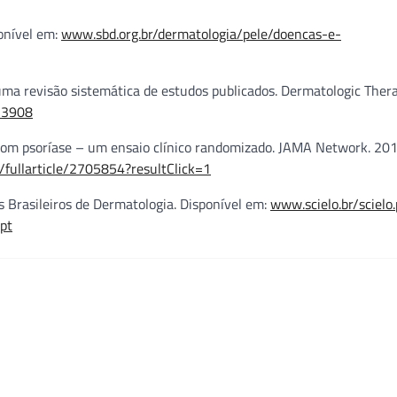
ponível em:
www.sbd.org.br/dermatologia/pele/doencas-e-
ma revisão sistemática de estudos publicados. Dermatologic Thera
.13908
 com psoríase – um ensaio clínico randomizado. JAMA Network. 201
ullarticle/2705854?resultClick=1
 Brasileiros de Dermatologia. Disponível em:
www.scielo.br/scielo
pt