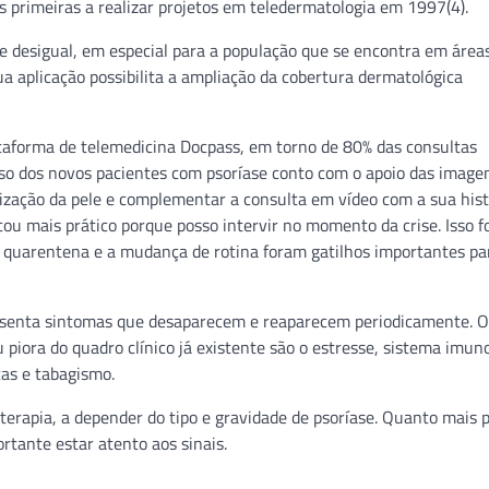
 primeiras a realizar projetos em teledermatologia em 1997(4).
 desigual, em especial para a população que se encontra em área
a aplicação possibilita a ampliação da cobertura dermatológica
taforma de telemedicina Docpass, em torno de 80% das consultas
aso dos novos pacientes com psoríase conto com o apoio das image
lização da pele e complementar a consulta em vídeo com a sua hist
cou mais prático porque posso intervir no momento da crise. Isso f
da quarentena e a mudança de rotina foram gatilhos importantes p
presenta sintomas que desaparecem e reaparecem periodicamente. O
 piora do quadro clínico já existente são o estresse, sistema imun
cas e tabagismo.
oterapia, a depender do tipo e gravidade de psoríase. Quanto mais 
ortante estar atento aos sinais.