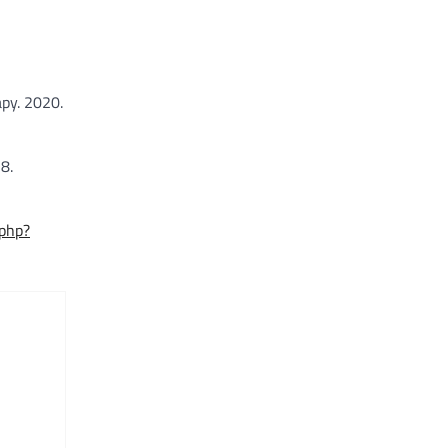
py. 2020.
8.
.php?