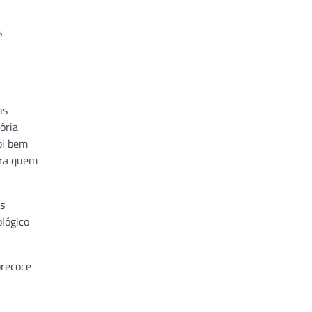
s
ns
ória
oi bem
ara quem
s
ológico
precoce