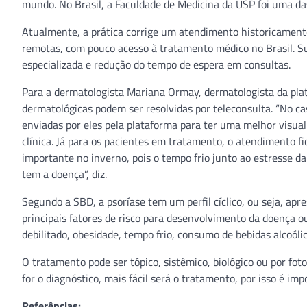
mundo. No Brasil, a Faculdade de Medicina da USP foi uma das
Atualmente, a prática corrige um atendimento historicamente
remotas, com pouco acesso à tratamento médico no Brasil. Su
especializada e redução do tempo de espera em consultas.
Para a dermatologista Mariana Ormay, dermatologista da pla
dermatológicas podem ser resolvidas por teleconsulta. “No c
enviadas por eles pela plataforma para ter uma melhor visua
clínica. Já para os pacientes em tratamento, o atendimento fi
importante no inverno, pois o tempo frio junto ao estresse 
tem a doença”, diz.
Segundo a SBD, a psoríase tem um perfil cíclico, ou seja, a
principais fatores de risco para desenvolvimento da doença ou
debilitado, obesidade, tempo frio, consumo de bebidas alcoóli
O tratamento pode ser tópico, sistêmico, biológico ou por fot
for o diagnóstico, mais fácil será o tratamento, por isso é imp
Referências: