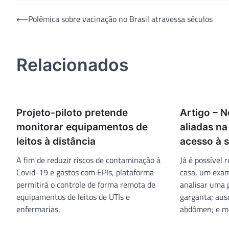
Navegação
⟵
Polêmica sobre vacinação no Brasil atravessa séculos
de
Post
Relacionados
Projeto-piloto pretende
Artigo – N
monitorar equipamentos de
aliadas n
leitos à distância
acesso à s
A fim de reduzir riscos de contaminação à
Já é possível 
Covid-19 e gastos com EPIs, plataforma
casa, um exame
permitirá o controle de forma remota de
analisar uma p
equipamentos de leitos de UTIs e
garganta; aus
enfermarias.
abdômen; e me