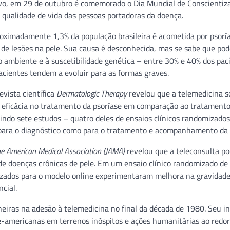
vo, em 29 de outubro é comemorado o Dia Mundial de Conscientiz
 qualidade de vida das pessoas portadoras da doença.
roximadamente 1,3% da população brasileira é acometida por psorí
de lesões na pele. Sua causa é desconhecida, mas se sabe que pod
o ambiente e à suscetibilidade genética – entre 30% e 40% dos pac
pacientes tendem a evoluir para as formas graves.
vista científica
Dermatologic Therapy
revelou que a telemedicina s
eficácia no tratamento da psoríase em comparação ao tratamento
uindo sete estudos – quatro deles de ensaios clínicos randomizado
o para o diagnóstico como para o tratamento e acompanhamento da
he American Medical Association (JAMA)
revelou que a teleconsulta p
 doenças crônicas de pele. Em um ensaio clínico randomizado de
izados para o modelo online experimentaram melhora na gravidade
cial.
eiras na adesão à telemedicina no final da década de 1980. Seu in
e-americanas em terrenos inóspitos e ações humanitárias ao redor