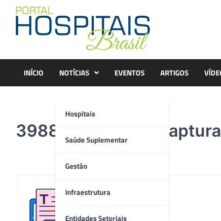
Skip
to
content
INÍCIO
NOTÍCIAS
EVENTOS
ARTIGOS
VÍDE
Hospitais
398820_989940_captura
Saúde Suplementar
Gestão
Infraestrutura
Redação
Entidades Setoriais