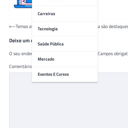
Carreiras
Navegação
⟵
Temas atuais e inovadores em Oftalmologia são destaque
Tecnologia
de
Deixe um comentário
Post
Saúde Pública
O seu endereço de e-mail não será publicado.
Campos obrigat
Mercado
Comentário
*
Eventos E Cursos