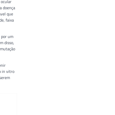
 ocular
ma doença
ável que
e, faixa
a por um
ém disso,
a mutação
enir
 in vitro
 serem