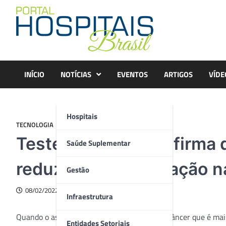
Skip
to
content
INÍCIO
NOTÍCIAS
EVENTOS
ARTIGOS
VÍDE
Hospitais
TECNOLOGIA
Teste genético confirma 
Saúde Suplementar
reduz risco de mutação n
Gestão
08/02/2022
Infraestrutura
Quando o assunto é retinoblastoma, tipo de câncer que é mai
Entidades Setoriais