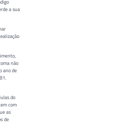
ódigo
erde a sua
har
realização
cimento,
stoma não
o ano de
B1.
ulas do
scem com
ue as
os de