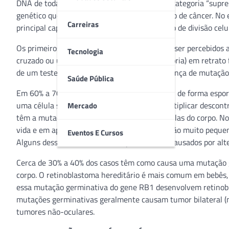
DNA de todas as pessoas, este é um gene da categoria “supress
genético que podem levar ao desenvolvimento de câncer. No 
Carreiras
principal capacidade, que é a de regular o ciclo de divisão ce
Os primeiros sinais de retinoblastoma podem ser percebidos ao
Tecnologia
cruzado ou um sinal branco na pupila (leucocoria) em retrato f
de um teste genético, que investigará a presença de mutação
Saúde Pública
Em 60% a 70% dos casos, esta mutação surgiu de forma esporá
uma célula sofreu mutação e passou a se multiplicar descon
Mercado
têm a mutação no gene RB1 em todas as células do corpo. N
vida e em apenas um dos olhos. Em uma porção muito pequen
Eventos E Cursos
Alguns desses retinoblastomas parecem ser causados por al
Cerca de 30% a 40% dos casos têm como causa uma mutação g
corpo. O retinoblastoma hereditário é mais comum em bebês,
essa mutação germinativa do gene RB1 desenvolvem retinobla
mutações germinativas geralmente causam tumor bilateral (no
tumores não-oculares.