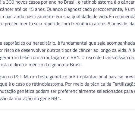
a 300 novos casos por ano no Brasil, o retinoblastoma é o câncer
 câncer até os 15 anos. Quando diagnosticado precocemente, é u
a, impactando positivamente em sua qualidade de vida. É recomend
te procedimento seja repetido com frequência até os 5 anos de idad
ele esporádico ou hereditário, é fundamental que seja acompanhad
 risco de desenvolver outros tipos de câncer ao longo da vida. Al
de gerar um bebê com a mutação em RB1. O risco de transmissão d
cista e diretor médico da Igenomix Brasil.
ação do PGT-M, um teste genético pré-implantacional para se prev
e é o caso do retinoblastoma. Por meio da técnica de Fertilização
a mutação genética podem ser preferencialmente selecionados para
issão da mutação no gene RB1.