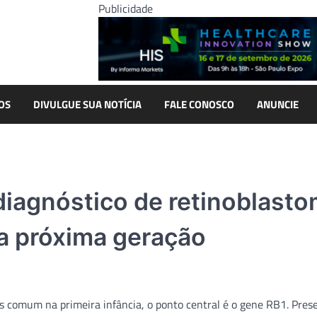
Publicidade
OS
DIVULGUE SUA NOTÍCIA
FALE CONOSCO
ANUNCIE
diagnóstico de retinoblasto
a próxima geração
s comum na primeira infância, o ponto central é o gene RB1. Pres