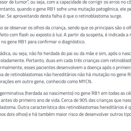
or de tumor”, ou seja, com a capacidade de corrigir os erros no c
entanto, quando o gene RB1 sofre uma mutação patogênica, ele p
lular. Se aproveitando desta falha é que o retinoblastoma surge.
 se observar os olhos da criança, sendo que os principais são o ol
eito com flash ou exposto à luz. A partir da suspeita, é indicada a 
 no gene RB1 para confirmar o diagnóstico.
dica, ou seja, não foi herdada do pai ou da mãe e sim, após o nas
troladamente. Portanto, duas em cada três crianças com retinobla
ormalmente, esses pacientes desenvolvem a doença após o primeir
a de retinoblastomas não hereditários não há mutação no gene R
terações em outro gene, conhecido como MYCN.
erminativa (herdada ao nascimento) no gene RB1 em todas as cél
 antes do primeiro ano de vida. Cerca de 90% das crianças que na
stoma. Outra característica dos retinoblastomas hereditários é q
s dois olhos) e há também maior risco de desenvolver outros tip