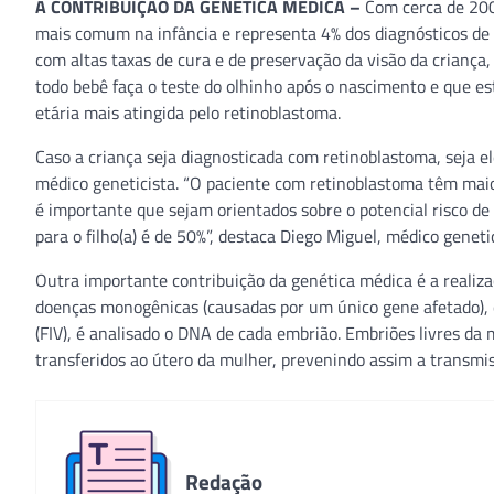
A CONTRIBUIÇÃO DA GENÉTICA MÉDICA –
Com cerca de 200 
mais comum na infância e representa 4% dos diagnósticos de
com altas taxas de cura e de preservação da visão da crianç
todo bebê faça o teste do olhinho após o nascimento e que es
etária mais atingida pelo retinoblastoma.
Caso a criança seja diagnosticada com retinoblastoma, seja 
médico geneticista. “O paciente com retinoblastoma têm maior
é importante que sejam orientados sobre o potencial risco 
para o filho(a) é de 50%”, destaca Diego Miguel, médico geneti
Outra importante contribuição da genética médica é a realiz
doenças monogênicas (causadas por um único gene afetado), qu
(FIV), é analisado o DNA de cada embrião. Embriões livres d
transferidos ao útero da mulher, prevenindo assim a transm
Redação