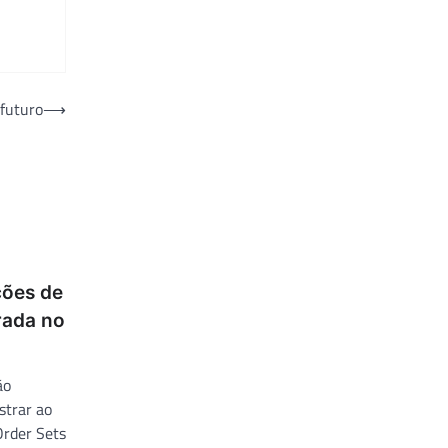
 futuro
⟶
ções de
rada no
ão
strar ao
Order Sets