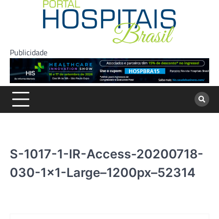
Skip
to
content
Publicidade
S-1017-1-IR-Access-20200718-
030-1×1-Large–1200px–52314