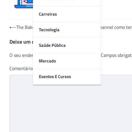
Carreiras
Navegação
⟵
The Bakery aposta em prevenção e omnichannel como ten
Tecnologia
de
Deixe um comentário
Post
Saúde Pública
O seu endereço de e-mail não será publicado.
Campos obrigat
Mercado
Comentário
*
Eventos E Cursos