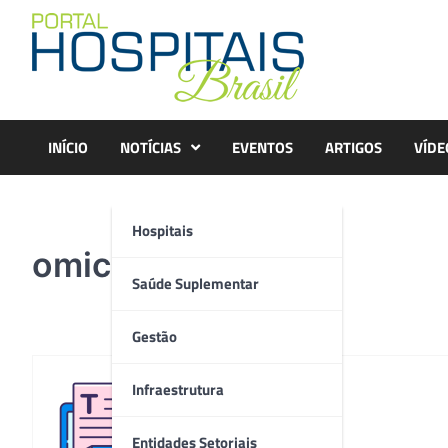
Skip
to
content
INÍCIO
NOTÍCIAS
EVENTOS
ARTIGOS
VÍDE
Hospitais
omichannel
Saúde Suplementar
Gestão
Infraestrutura
Redação
Entidades Setoriais