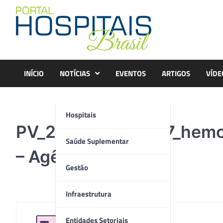
Skip
to
content
INÍCIO
NOTÍCIAS
EVENTOS
ARTIGOS
VÍDE
Hospitais
PV_20190313_0017_hemod
Saúde Suplementar
– Agênica i7
Gestão
Infraestrutura
Entidades Setoriais