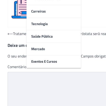
Redação
Carreiras
Tecnologia
Navegação
⟵
Tratamento inovador para o aumento da próstata será real
Saúde Pública
de
Deixe um comentário
Post
Mercado
O seu endereço de e-mail não será publicado.
Campos obrigat
Eventos E Cursos
Comentário
*