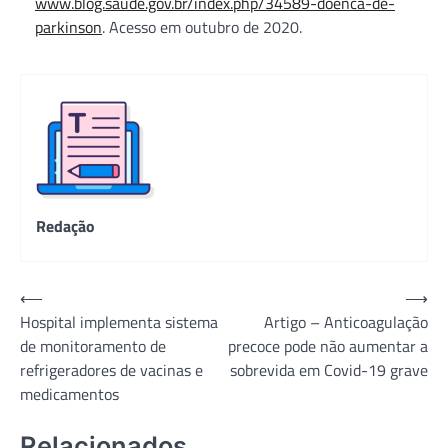
www.blog.saude.gov.br/index.php/34589-doenca-de-
parkinson
. Acesso em outubro de 2020.
Redação
Navegação
⟵
⟶
Hospital implementa sistema
Artigo – Anticoagulação
de
de monitoramento de
precoce pode não aumentar a
Post
refrigeradores de vacinas e
sobrevida em Covid-19 grave
medicamentos
Relacionados