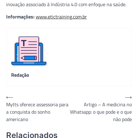
inovação associado à Indústria 4.0 com enfoque na saúde.
Informações:
www.etictraining.com.br
Redação
Navegação
⟵
⟶
Mytts oferece assessoria para
Artigo – A medicina no
de
a conquista do sonho
Whatsapp: o que pode e o que
Post
americano
não pode
Relacionados