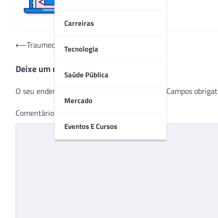
Carreiras
Navegação
⟵
Traumec: Soluções inovadoras para a vida
Tecnologia
de
Deixe um comentário
Post
Saúde Pública
O seu endereço de e-mail não será publicado.
Campos obrigat
Mercado
Comentário
*
Eventos E Cursos