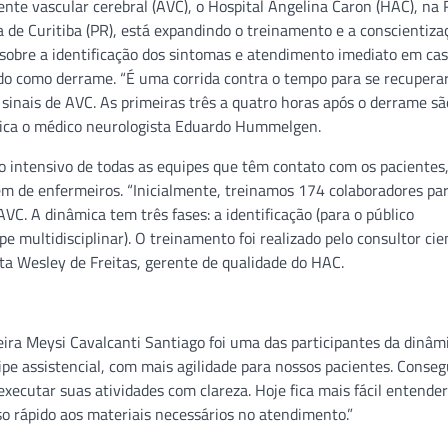
dente vascular cerebral (AVC), o Hospital Angelina Caron (HAC), na
 de Curitiba (PR), está expandindo o treinamento e a conscientiza
sobre a identificação dos sintomas e atendimento imediato em cas
do como derrame. “É uma corrida contra o tempo para se recupera
sinais de AVC. As primeiras três a quatro horas após o derrame sã
xplica o médico neurologista Eduardo Hummelgen.
o intensivo de todas as equipes que têm contato com os pacientes
além de enfermeiros. “Inicialmente, treinamos 174 colaboradores pa
VC. A dinâmica tem três fases: a identificação (para o público
e multidisciplinar). O treinamento foi realizado pelo consultor cien
nta Wesley de Freitas, gerente de qualidade do HAC.
ira Meysi Cavalcanti Santiago foi uma das participantes da dinâm
pe assistencial, com mais agilidade para nossos pacientes. Conse
ecutar suas atividades com clareza. Hoje fica mais fácil entender
so rápido aos materiais necessários no atendimento.”