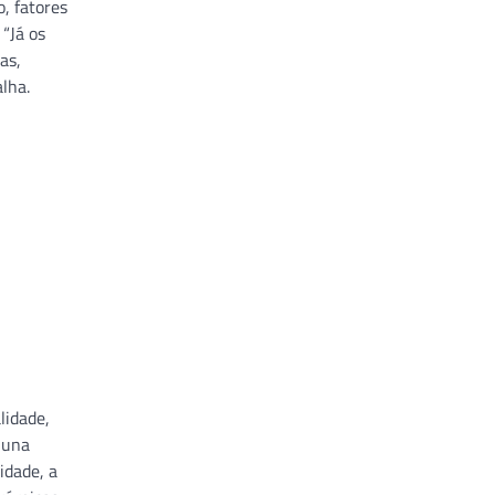
, fatores
 “Já os
as,
lha.
lidade,
luna
idade, a