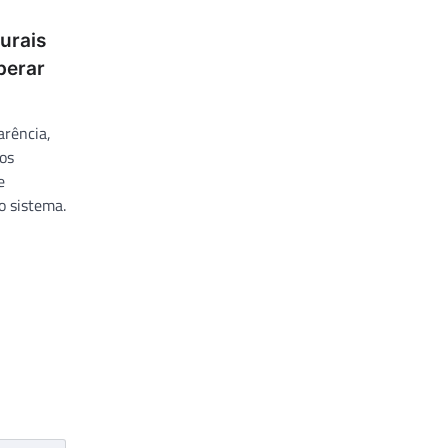
urais
perar
arência,
os
e
o sistema.