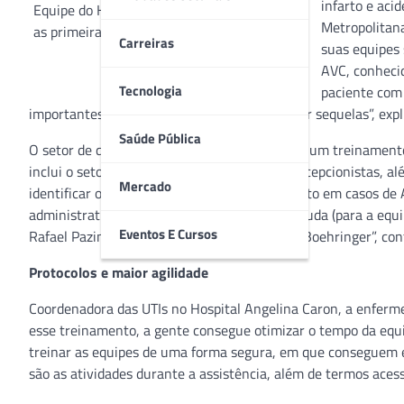
infarto e aci
Equipe do HAC em treinamento sobre AVC:
Metropolitana
as primeiras três horas são essenciais para
Carreiras
suas equipes 
evitar sequelas
AVC, conheci
Tecnologia
paciente com 
importantes, para estabilizar o quadro e evitar sequelas”, e
Saúde Pública
O setor de qualidade do hospital está fazendo um treinament
inclui o setor administrativo, seguranças e recepcionistas, 
Mercado
identificar os sintomas e agilizar o atendimento em casos de A
administrativo), a fase aguda e a fase hiperaguda (para a equip
Eventos E Cursos
Rafael Pazinatto Aguiar, da iniciativa Angels Boehringer”, co
Protocolos e maior agilidade
Coordenadora das UTIs no Hospital Angelina Caron, a enferme
esse treinamento, a gente consegue otimizar o tempo da equi
treinar as equipes de uma forma segura, em que conseguem ex
são as atividades durante a assistência, além de termos aces