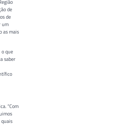
 Região
ção de
os de
r um
o as mais
, o que
ra saber
tífico
ica. “Com
guimos
 quais