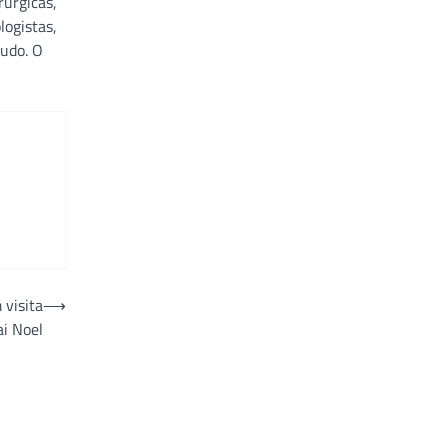
rúrgicas,
logistas,
gudo. O
 visita
⟶
ai Noel