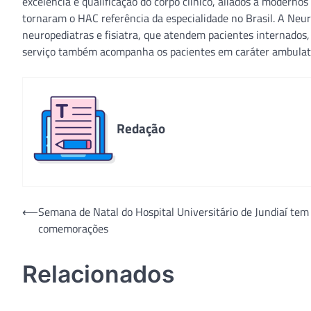
excelência e qualificação do corpo clínico, aliados a modern
tornaram o HAC referência da especialidade no Brasil. A Neu
neuropediatras e fisiatra, que atendem pacientes internados
serviço também acompanha os pacientes em caráter ambulator
Redação
Navegação
⟵
Semana de Natal do Hospital Universitário de Jundiaí tem
comemorações
de
Post
Relacionados