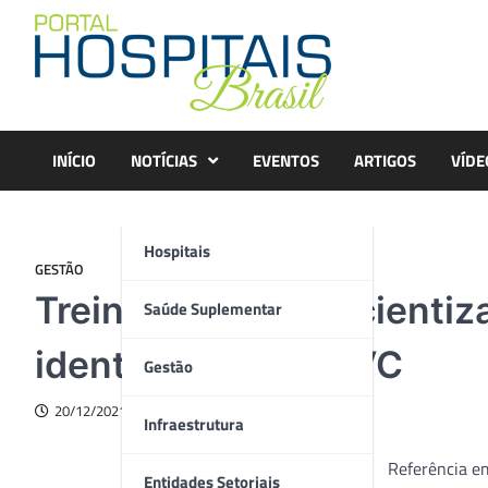
Skip
to
content
INÍCIO
NOTÍCIAS
EVENTOS
ARTIGOS
VÍDE
Hospitais
GESTÃO
Treinamento conscientiza
Saúde Suplementar
identificação de AVC
Gestão
20/12/2021
Infraestrutura
Referência em
Entidades Setoriais