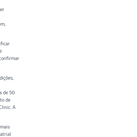
ser
ém,
ficar
e
confirmar
dições,
s de 50
to de
linic. A
 mais
atrial