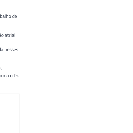
abalho de
o atrial
da nesses
s
irma o Dr.