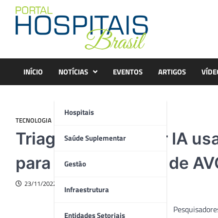
Skip
to
content
INÍCIO
NOTÍCIAS
EVENTOS
ARTIGOS
VÍDE
Hospitais
TECNOLOGIA
Triagem guiada por IA us
Saúde Suplementar
para detectar risco de A
Gestão
23/11/2022
Infraestrutura
Pesquisadores
Entidades Setoriais