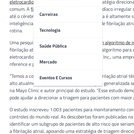
eletrocardiogramas
de pacientes em uma estratégia direcionad
comum. A
fibrilação atrial
é um batimento cardíaco irregular
Carreiras
até o cérebro e causar um
AVC
, entretanto, ela é altamente 
inteligência artificial identificou novos casos de fibrilação a
Tecnologia
rotina.
Uma pesquisa prévia
já havia desenvolvido um algoritmo de int
Saúde Pública
fibrilação atrial previamente desconhecida. O algoritmo para 
eletrocardiograma é licenciado pela Anumana Inc., uma empresa
Mercado
nference e pela Mayo Clinic.
“Temos a convicção de que os exames para fibrilação atrial t
Eventos E Cursos
alto atualmente para fazer com que a triagem generalizada sej
na Mayo Clinic e autor principal do estudo. “Esse estudo demo
pode ajudar a direcionar a triagem para pacientes com maior p
O estudo inscreveu 1.003 pacientes para monitoramento contí
controles do mundo real. As descobertas foram publicadas na
identificar um subgrupo de pacientes de alto risco que seria
a fibrilação atrial, apoiando uma estratégia de triagem direci