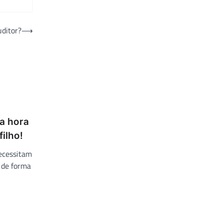
ditor?
⟶
a hora
filho!
ecessitam
s de forma