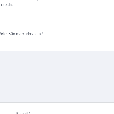
 rápida.
órios são marcados com
*
E-mail
*