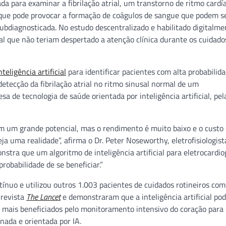
a para examinar a fibrilação atrial, um transtorno de ritmo cardí
 que pode provocar a formação de coágulos de sangue que podem 
subdiagnosticada. No estudo descentralizado e habilitado digitalme
trial que não teriam despertado a atenção clínica durante os cuidado
eligência artificial
para identificar pacientes com alta probabilid
detecção da fibrilação atrial no ritmo sinusal normal de um
 de tecnologia de saúde orientada por inteligência artificial, pel
êm um grande potencial, mas o rendimento é muito baixo e o custo
a uma realidade”, afirma o Dr. Peter Noseworthy, eletrofisiologist
nstra que um algoritmo de inteligência artificial para eletrocardi
robabilidade de se beneficiar.”
nuo e utilizou outros 1.003 pacientes de cuidados rotineiros com
 revista
The Lancet
e demonstraram que a inteligência artificial pod
m mais beneficiados pelo monitoramento intensivo do coração para
onada e orientada por IA.