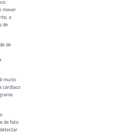
aco
se mover
nte, a
s de
ade de
a
 é muito
a cardíaco
ograma
o
e de fato
 detectar