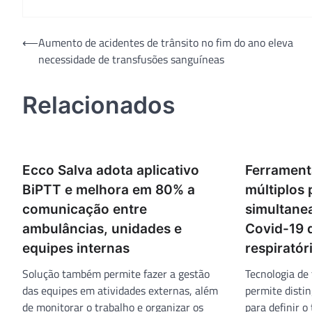
Navegação
⟵
Aumento de acidentes de trânsito no fim do ano eleva
necessidade de transfusões sanguíneas
de
Post
Relacionados
Ecco Salva adota aplicativo
Ferramenta
BiPTT e melhora em 80% a
múltiplos
comunicação entre
simultane
ambulâncias, unidades e
Covid-19 
equipes internas
respiratór
Solução também permite fazer a gestão
Tecnologia de
das equipes em atividades externas, além
permite distin
de monitorar o trabalho e organizar os
para definir 