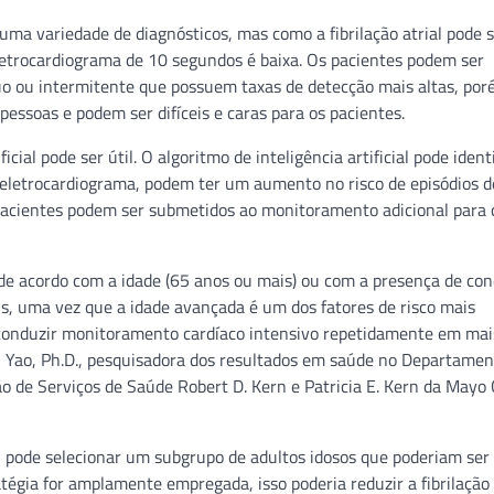
ma variedade de diagnósticos, mas como a fibrilação atrial pode 
letrocardiograma de 10 segundos é baixa. Os pacientes podem ser
o ou intermitente que possuem taxas de detecção mais altas, por
ssoas e podem ser difíceis e caras para os pacientes.
cial pode ser útil. O algoritmo de inteligência artificial pode identi
eletrocardiograma, podem ter um aumento no risco de episódios d
 pacientes podem ser submetidos ao monitoramento adicional para 
de acordo com a idade (65 anos ou mais) ou com a presença de con
is, uma vez que a idade avançada é um dos fatores de risco mais
el conduzir monitoramento cardíaco intensivo repetidamente em mai
oxi Yao, Ph.D., pesquisadora dos resultados em saúde no Departamen
o de Serviços de Saúde Robert D. Kern e Patricia E. Kern da Mayo C
al pode selecionar um subgrupo de adultos idosos que poderiam ser
égia for amplamente empregada, isso poderia reduzir a fibrilação 