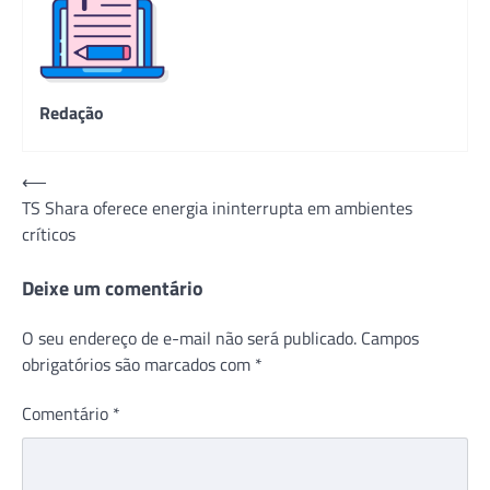
Redação
Navegação
⟵
TS Shara oferece energia ininterrupta em ambientes
de
críticos
Post
Deixe um comentário
O seu endereço de e-mail não será publicado.
Campos
obrigatórios são marcados com
*
Comentário
*