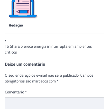
Redação
Navegação
⟵
TS Shara oferece energia ininterrupta em ambientes
de
críticos
Post
Deixe um comentário
O seu endereço de e-mail não será publicado.
Campos
obrigatórios são marcados com
*
Comentário
*