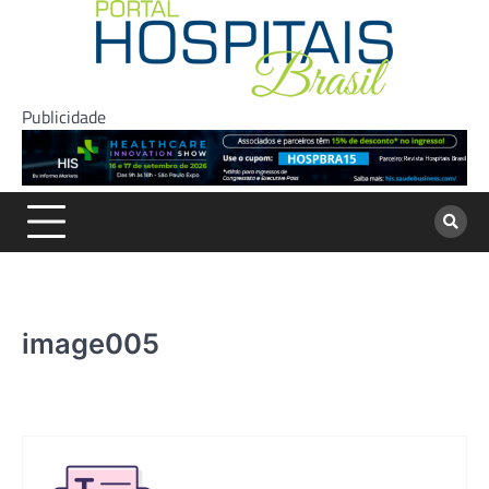
Skip
to
content
Publicidade
image005