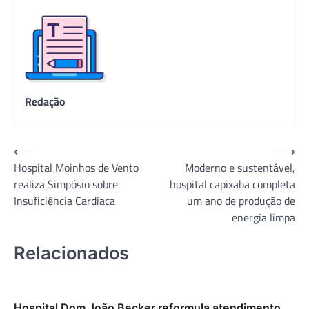
Redação
Navegação
⟵
⟶
Hospital Moinhos de Vento
Moderno e sustentável,
de
realiza Simpósio sobre
hospital capixaba completa
Post
Insuficiência Cardíaca
um ano de produção de
energia limpa
Relacionados
Hospital Dom João Becker reformula atendimento