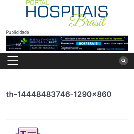
Skip
to
content
Publicidade
th-14448483746-1290×860