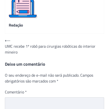
Redação
Navegação
⟵
UMC recebe 1º robô para cirurgias robóticas do interior
de
mineiro
Post
Deixe um comentário
O seu endereço de e-mail não será publicado.
Campos
obrigatórios são marcados com
*
Comentário
*