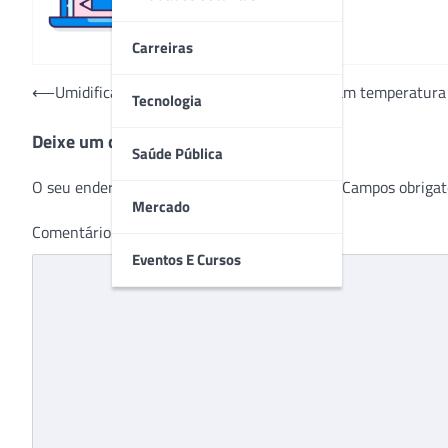
Carreiras
Navegação
⟵
Umidificadores da TREND Medical controlam temperatura
Tecnologia
de
Deixe um comentário
Post
Saúde Pública
O seu endereço de e-mail não será publicado.
Campos obrigat
Mercado
Comentário
*
Eventos E Cursos