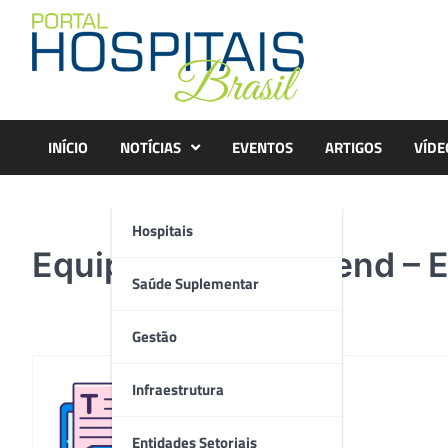
Skip
to
content
INÍCIO
NOTÍCIAS
EVENTOS
ARTIGOS
VÍDE
Hospitais
Equipamentos – Trend – 
Saúde Suplementar
Gestão
Infraestrutura
Redação
Entidades Setoriais