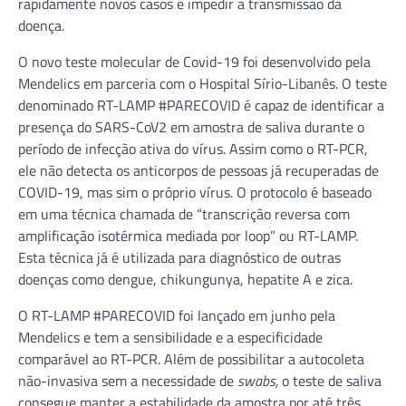
rapidamente novos casos e impedir a transmissão da
doença.
O novo teste molecular de Covid-19 foi desenvolvido pela
Mendelics em parceria com o Hospital Sírio-Libanês. O teste
denominado RT-LAMP #PARECOVID é capaz de identificar a
presença do SARS-CoV2 em amostra de saliva durante o
período de infecção ativa do vírus. Assim como o RT-PCR,
ele não detecta os anticorpos de pessoas já recuperadas de
COVID-19, mas sim o próprio vírus. O protocolo é baseado
em uma técnica chamada de “transcrição reversa com
amplificação isotérmica mediada por loop” ou RT-LAMP.
Esta técnica já é utilizada para diagnóstico de outras
doenças como dengue, chikungunya, hepatite A e zica.
O RT-LAMP #PARECOVID foi lançado em junho pela
Mendelics e tem a sensibilidade e a especificidade
comparável ao RT-PCR. Além de possibilitar a autocoleta
não-invasiva sem a necessidade de
swabs,
o teste de saliva
consegue manter a estabilidade da amostra por até três