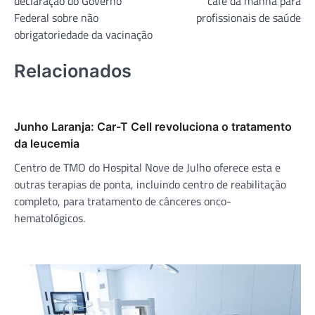
declaração do Governo
café da manhã para
Post
Federal sobre não
profissionais de saúde
obrigatoriedade da vacinação
Relacionados
Junho Laranja: Car-T Cell revoluciona o tratamento
da leucemia
Centro de TMO do Hospital Nove de Julho oferece esta e
outras terapias de ponta, incluindo centro de reabilitação
completo, para tratamento de cânceres onco-
hematológicos.