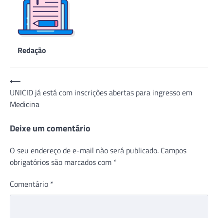
Redação
Navegação
⟵
UNICID já está com inscrições abertas para ingresso em
de
Medicina
Post
Deixe um comentário
O seu endereço de e-mail não será publicado.
Campos
obrigatórios são marcados com
*
Comentário
*