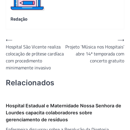
Redação
Navegação
⟵
⟶
Hospital São Vicente realiza
Projeto ‘Música nos Hospitais’
de
colocação de prótese cardíaca
abre 14ª temporada com
Post
com procedimento
concerto gratuito
minimamente invasivo
Relacionados
Hospital Estadual e Maternidade Nossa Senhora de
Lourdes capacita colaboradores sobre
gerenciamento de resíduos
Enfermeira discursou sobre a Resolução da Diretoria