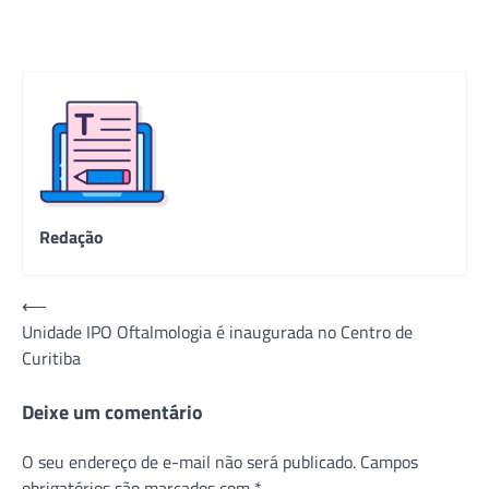
Redação
Navegação
⟵
Unidade IPO Oftalmologia é inaugurada no Centro de
de
Curitiba
Post
Deixe um comentário
O seu endereço de e-mail não será publicado.
Campos
obrigatórios são marcados com
*