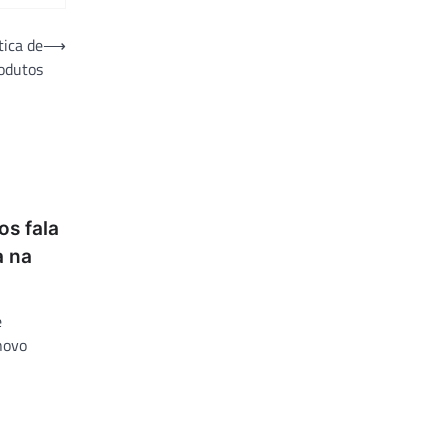
tica de
⟶
odutos
os fala
a na
e
novo