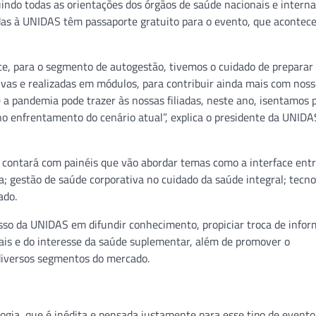
uindo todas as orientações dos órgãos de saúde nacionais e interna
adas à UNIDAS têm passaporte gratuito para o evento, que acontece
nte, para o segmento de autogestão, tivemos o cuidado de prepara
ivas e realizadas em módulos, para contribuir ainda mais com noss
a pandemia pode trazer às nossas filiadas, neste ano, isentamos 
no enfrentamento do cenário atual”, explica o presidente da UNIDA
, contará com painéis que vão abordar temas como a interface entr
ia; gestão de saúde corporativa no cuidado da saúde integral; tecno
ado.
so da UNIDAS em difundir conhecimento, propiciar troca de infor
ais e do interesse da saúde suplementar, além de promover o
 diversos segmentos do mercado.
gia, que é inédita e pensada justamente para esse tipo de evento.