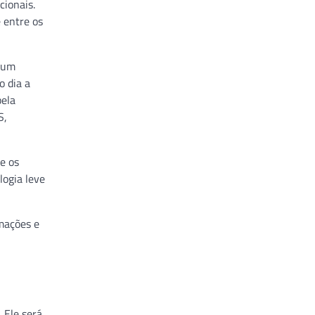
cionais.
 entre os
r um
o dia a
pela
S,
e os
logia leve
mações e
 Ele será