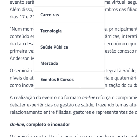
evento será realizado pela primeira vez de forma virtual, seg
Além disso, neste ano, todos os gestores e membros das fili
Carreiras
dias 17 e 21 de agosto.
“Num momento tão difícil para o nosso setor, e, principalme
Tecnologia
conteúdo enriquecedor. As palestras serão dinâmicas, interat
dia tão desafiador. Pensando ainda no impacto econômico que 
Saúde Pública
primeira vez 100% das inscrições àqueles que estão conosco 
Anderson Mendes.
Mercado
O seminário, que vai debater sobre Atenção Integral à Saúde
níveis de atenção primária, secundária, terciária e quaternár
Eventos E Cursos
como inovação e o uso da tecnologia na humanização do cuid
A realização do evento no formato
on-line
reforça o compromis
debater experiências de gestão de saúde, trazendo temas atu
relacionamento entre filiadas, gestores e representantes de
On-line
, completo e inovador
O seminário virtual terá o que há de mais moderno em tecnolo