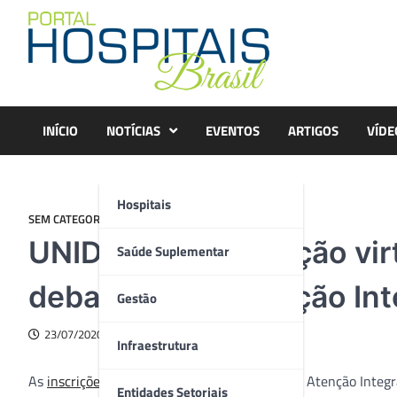
Skip
to
content
INÍCIO
NOTÍCIAS
EVENTOS
ARTIGOS
VÍDE
Hospitais
SEM CATEGORIA
UNIDAS realiza edição vir
Saúde Suplementar
debate sobre Atenção Int
Gestão
23/07/2020
Infraestrutura
As
inscrições
para o 11° Seminário UNIDAS – Atenção Integral
Entidades Setoriais