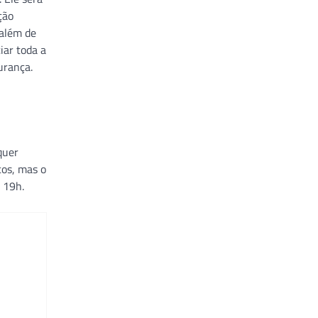
ção
 além de
iar toda a
urança.
quer
cos, mas o
s 19h.