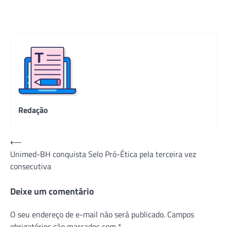
Redação
Navegação
⟵
Unimed-BH conquista Selo Pró-Ética pela terceira vez
de
consecutiva
Post
Deixe um comentário
O seu endereço de e-mail não será publicado.
Campos
obrigatórios são marcados com
*