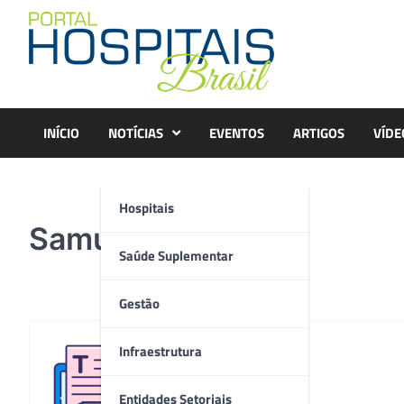
Skip
to
content
INÍCIO
NOTÍCIAS
EVENTOS
ARTIGOS
VÍDE
Hospitais
Samuel Flam
Saúde Suplementar
Gestão
Infraestrutura
Redação
Entidades Setoriais