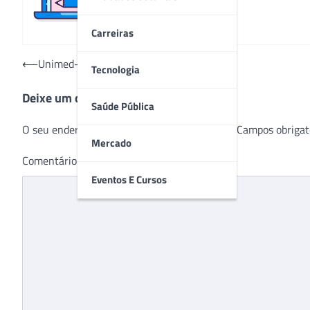
Carreiras
Navegação
⟵
Unimed-BH é nota máxima na ANS
Tecnologia
de
Deixe um comentário
Post
Saúde Pública
O seu endereço de e-mail não será publicado.
Campos obrigat
Mercado
Comentário
*
Eventos E Cursos