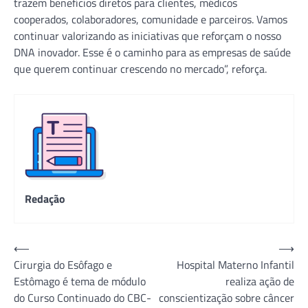
trazem benefícios diretos para clientes, médicos
cooperados, colaboradores, comunidade e parceiros. Vamos
continuar valorizando as iniciativas que reforçam o nosso
DNA inovador. Esse é o caminho para as empresas de saúde
que querem continuar crescendo no mercado”, reforça.
Redação
Navegação
⟵
⟶
Cirurgia do Esôfago e
Hospital Materno Infantil
de
Estômago é tema de módulo
realiza ação de
Post
do Curso Continuado do CBC-
conscientização sobre câncer