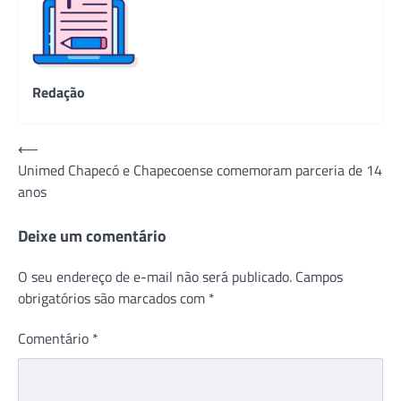
Redação
Navegação
⟵
Unimed Chapecó e Chapecoense comemoram parceria de 14
de
anos
Post
Deixe um comentário
O seu endereço de e-mail não será publicado.
Campos
obrigatórios são marcados com
*
Comentário
*