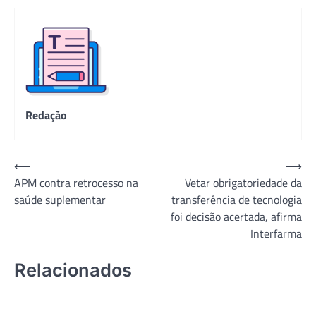
Redação
Navegação
⟵
⟶
APM contra retrocesso na
Vetar obrigatoriedade da
de
saúde suplementar
transferência de tecnologia
Post
foi decisão acertada, afirma
Interfarma
Relacionados