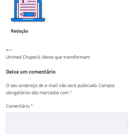
Redação
Navegação
⟵
Unimed Chapecó: Ideias que transformam
de
Post
Deixe um comentário
O seu endereço de e-mail não será publicado.
Campos
obrigatórios são marcados com
*
Comentário
*