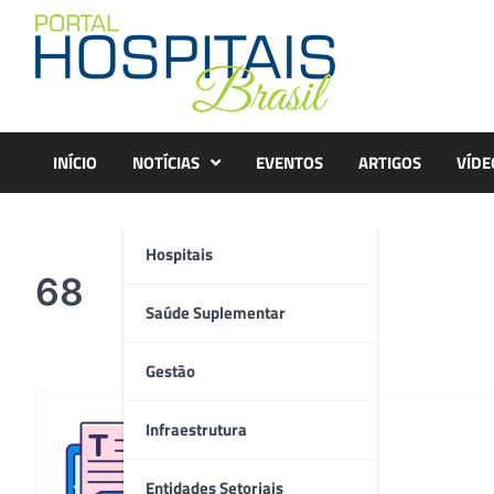
Skip
to
content
INÍCIO
NOTÍCIAS
EVENTOS
ARTIGOS
VÍDE
Hospitais
68
Saúde Suplementar
Gestão
Infraestrutura
Redação
Entidades Setoriais