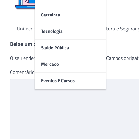
Carreiras
Navegação
⟵
Unimed Chapecó promove Simpósio de Cultura e Seguran
Tecnologia
de
Deixe um comentário
Post
Saúde Pública
O seu endereço de e-mail não será publicado.
Campos obrigat
Mercado
Comentário
*
Eventos E Cursos