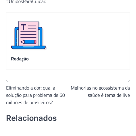
#UnidosParaCuidar.
Redação
Navegação
⟵
⟶
Eliminando a dor: qual a
Melhorias no ecossistema da
de
solução para problema de 60
saúde é tema de live
Post
milhões de brasileiros?
Relacionados