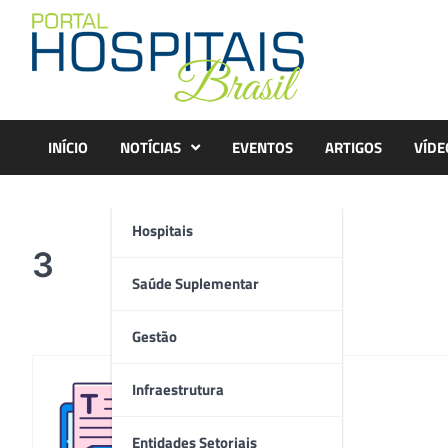
Skip
to
content
INÍCIO
NOTÍCIAS
EVENTOS
ARTIGOS
VÍDE
Hospitais
3
Saúde Suplementar
Gestão
Infraestrutura
Redação
Entidades Setoriais