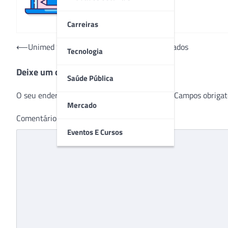
Carreiras
Navegação
⟵
Unimed Sorocaba admite 46 novos cooperados
Tecnologia
de
Deixe um comentário
Post
Saúde Pública
O seu endereço de e-mail não será publicado.
Campos obrigat
Mercado
Comentário
*
Eventos E Cursos