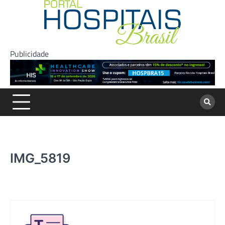
Skip
to
content
Publicidade
IMG_5819