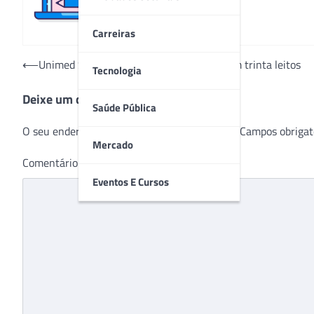
Carreiras
Navegação
⟵
Unimed Sorocaba inaugura UTI Adulto com trinta leitos
Tecnologia
de
Deixe um comentário
Post
Saúde Pública
O seu endereço de e-mail não será publicado.
Campos obrigat
Mercado
Comentário
*
Eventos E Cursos