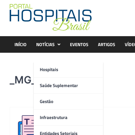
Skip
to
content
INÍCIO
NOTÍCIAS
EVENTOS
ARTIGOS
VÍDE
Hospitais
_MG_5289
Saúde Suplementar
Gestão
Infraestrutura
Redação
Entidades Setoriais