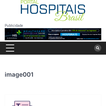
Skip
to
content
Publicidade
image001