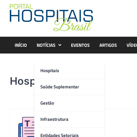
Skip
to
content
INÍCIO
NOTÍCIAS
EVENTOS
ARTIGOS
VÍDE
Hospitais
Hospital Unimed
Saúde Suplementar
Gestão
Infraestrutura
Redação
Entidades Setoriais