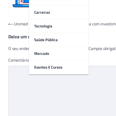
Carreiras
Navegação
⟵
Unimed Volta Redonda combate a pandemia com investimen
Tecnologia
de
Deixe um comentário
Post
Saúde Pública
O seu endereço de e-mail não será publicado.
Campos obrigat
Mercado
Comentário
*
Eventos E Cursos