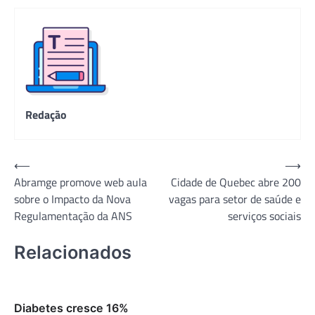
Redação
Navegação
⟵
⟶
Abramge promove web aula
Cidade de Quebec abre 200
de
sobre o Impacto da Nova
vagas para setor de saúde e
Post
Regulamentação da ANS
serviços sociais
Relacionados
Diabetes cresce 16%