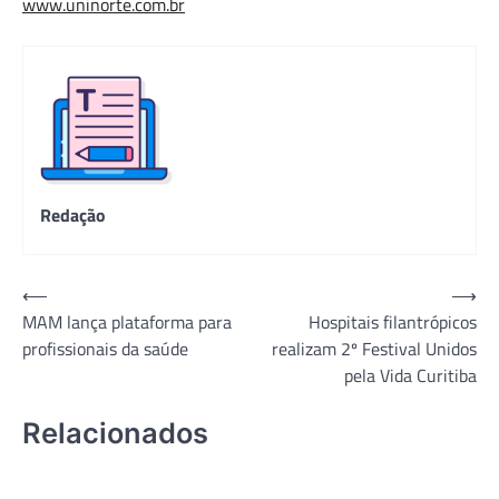
www.uninorte.com.br
Redação
Navegação
⟵
⟶
MAM lança plataforma para
Hospitais filantrópicos
de
profissionais da saúde
realizam 2º Festival Unidos
Post
pela Vida Curitiba
Relacionados