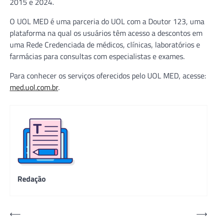
2015 e 2024.
O UOL MED é uma parceria do UOL com a Doutor 123, uma
plataforma na qual os usuários têm acesso a descontos em
uma Rede Credenciada de médicos, clínicas, laboratórios e
farmácias para consultas com especialistas e exames.
Para conhecer os serviços oferecidos pelo UOL MED, acesse:
med.uol.com.br
.
Redação
Navegação
⟵
⟶